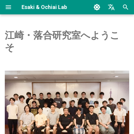
Esaki & Ochiai Lab
検
English
索
日本語
江崎・落合研究室へようこ
研究室について
Paper
インターネット工学
を
そ
初
プロジェクト
Conference
ネットワーク工学概論
期
メンバーについて
Thesis
化
Misc